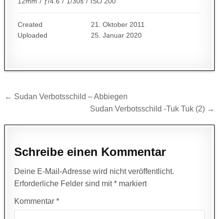
12mm
/
ƒ/4.6
/
1/30s
/
ISO 200
Created
21. Oktober 2011
Uploaded
25. Januar 2020
Beitragsnavigation
← Sudan Verbotsschild – Abbiegen
Sudan Verbotsschild -Tuk Tuk (2) →
Schreibe einen Kommentar
Deine E-Mail-Adresse wird nicht veröffentlicht.
Erforderliche Felder sind mit
*
markiert
Kommentar
*