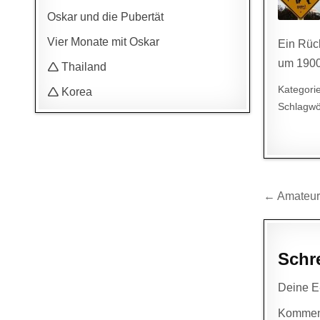
Oskar und die Pubertät
Vier Monate mit Oskar
Ein Rüc
um 190
🛆 Thailand
Kategori
🛆 Korea
Schlagwö
Beitr
← Amateur
Schr
Deine E-
Kommen