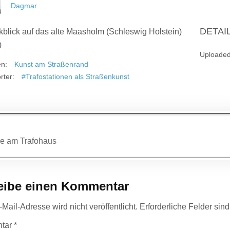
Dagmar
DETAI
kblick auf das alte Maasholm (Schleswig Holstein)
0
Uploade
en:
Kunst am Straßenrand
rter:
#Trafostationen als Straßenkunst
agsnavigation
e am Trafohaus
eibe einen Kommentar
Mail-Adresse wird nicht veröffentlicht.
Erforderliche Felder sin
tar
*