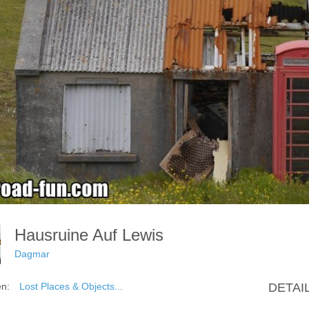
Hausruine Auf Lewis
Dagmar
en:
Lost Places & Objects...
DETAI