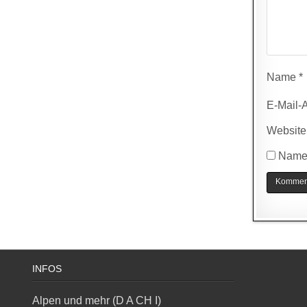
Name
*
E-Mail-
Website
Name,
INFOS
Alpen und mehr (D A CH I)