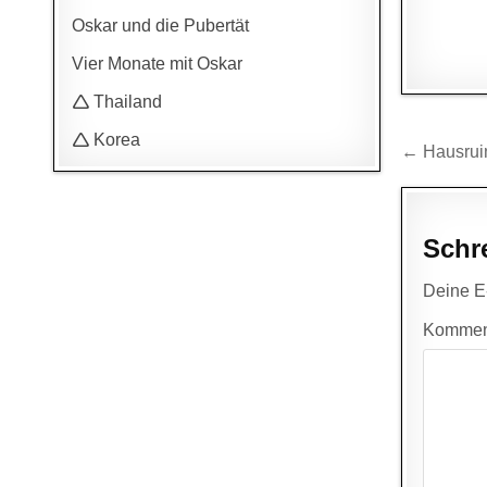
Oskar und die Pubertät
Vier Monate mit Oskar
🛆 Thailand
🛆 Korea
Beitr
← Hausrui
Schr
Deine E-
Kommen