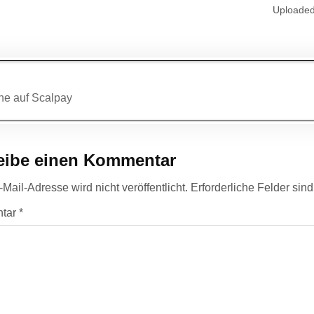
Uploade
agsnavigation
ne auf Scalpay
eibe einen Kommentar
Mail-Adresse wird nicht veröffentlicht.
Erforderliche Felder sin
tar
*