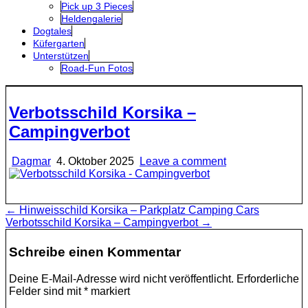
Pick up 3 Pieces
Heldengalerie
Dogtales
Küfergarten
Unterstützen
Road-Fun Fotos
Verbotsschild Korsika –
Campingverbot
Dagmar
4. Oktober 2025
Leave a comment
Beitragsnavigation
← Hinweisschild Korsika – Parkplatz Camping Cars
Verbotsschild Korsika – Campingverbot →
Schreibe einen Kommentar
Deine E-Mail-Adresse wird nicht veröffentlicht.
Erforderliche
Felder sind mit
*
markiert