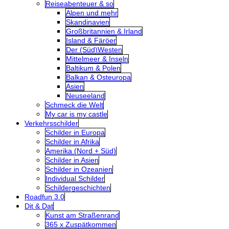
Reiseabenteuer & so
Alpen und mehr
Skandinavien
Großbritannien & Irland
Island & Färöer
Der (Süd)Westen
Mittelmeer & Inseln
Baltikum & Polen
Balkan & Osteuropa
Asien
Neuseeland
Schmeck die Welt
My car is my castle
Verkehrsschilder
Schilder in Europa
Schilder in Afrika
Amerika (Nord + Süd)
Schilder in Asien
Schilder in Ozeanien
Individual Schilder
Schildergeschichten
Roadfun 3.0
Dit & Dat
Kunst am Straßenrand
365 x Zuspätkommen