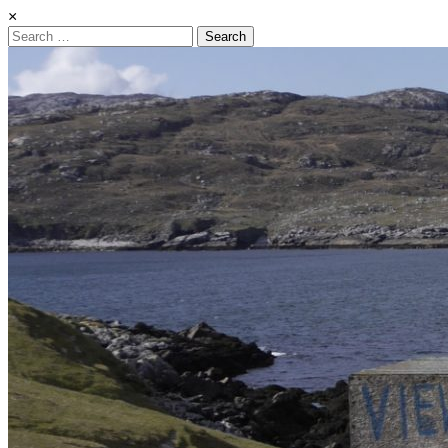
×
Search
for: