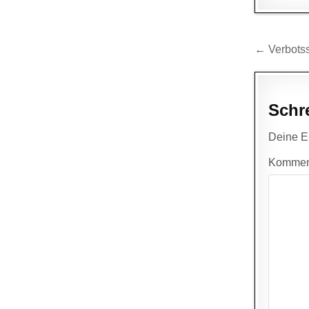
Beitr
← Verbotss
Schr
Deine E-
Kommen