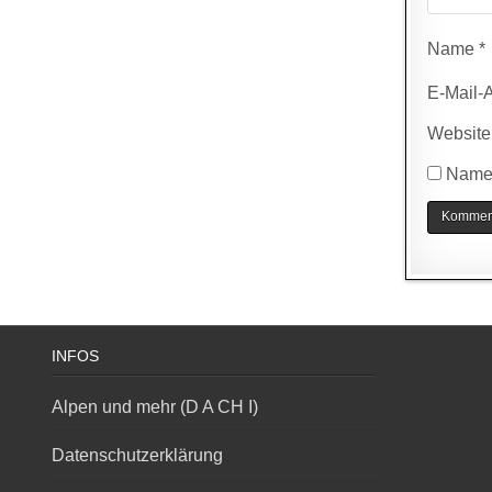
Name
*
E-Mail-
Website
Name,
INFOS
Alpen und mehr (D A CH I)
Datenschutzerklärung