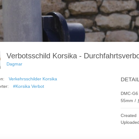
Verbotsschild Korsika - Durchfahrtsver
Dagmar
en:
Verkehrsschilder Korsika
DETAI
rter:
#Korsika Verbot
DMC-G6
55mm
/
Created
Uploade