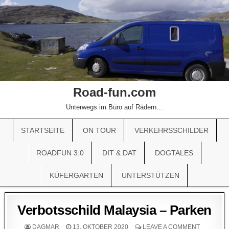
Road-fun.com
Unterwegs im Büro auf Rädern…
STARTSEITE
ON TOUR
VERKEHRSSCHILDER
ROADFUN 3.0
DIT & DAT
DOGTALES
KÜFERGARTEN
UNTERSTÜTZEN
Verbotsschild Malaysia – Parken
DAGMAR
13. OKTOBER 2020
LEAVE A COMMENT