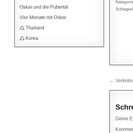
Kategori
Oskar und die Pubertät
Schlagwö
Vier Monate mit Oskar
🛆 Thailand
🛆 Korea
Beitr
← Verbotss
Schr
Deine E-
Kommen