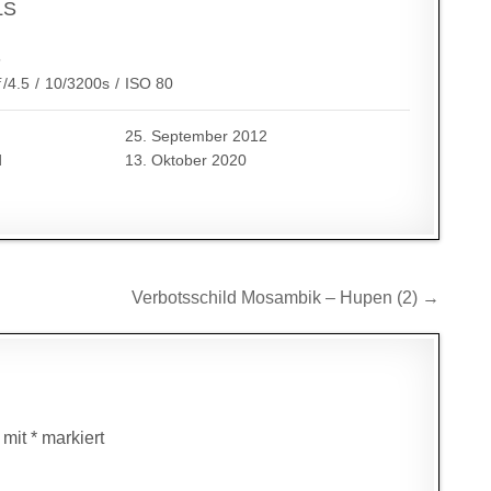
LS
5
ƒ/4.5
/
10/3200s
/
ISO 80
25. September 2012
d
13. Oktober 2020
Verbotsschild Mosambik – Hupen (2) →
d mit
*
markiert