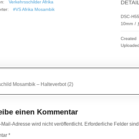
en:
Verkehrsschilder Afrika
DETAI
rter:
#VS Afrika Mosambik
DSC-H5
10mm
/
Created
Uploade
agsnavigation
child Mosambik – Halteverbot (2)
eibe einen Kommentar
Mail-Adresse wird nicht veröffentlicht.
Erforderliche Felder sin
tar
*