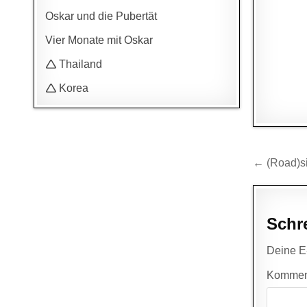
Oskar und die Pubertät
Vier Monate mit Oskar
🛆 Thailand
🛆 Korea
Beitr
← (Road)si
Schr
Deine E-
Kommen