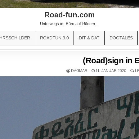
Road-fun.com
Unterwegs im Büro auf Rädern…
HRSSCHILDER
ROADFUN 3.0
DIT & DAT
DOGTALES
(Road)sign in 
DAGMAR
11. JANUAR 2020
L