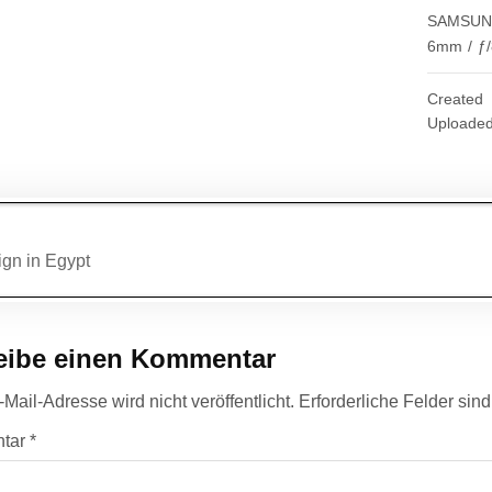
SAMSUNG
6mm
/
ƒ/
Created
Uploade
agsnavigation
gn in Egypt
eibe einen Kommentar
Mail-Adresse wird nicht veröffentlicht.
Erforderliche Felder sin
tar
*