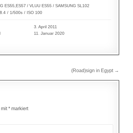
 ES55,ES57 / VLUU ES55 / SAMSUNG SL102
8.4
/
1/500s
/
ISO 100
3. April 2011
d
11. Januar 2020
(Road)sign in Egypt →
d mit
*
markiert