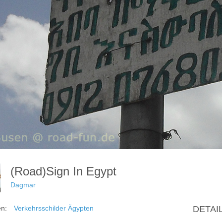
(Road)sign In Egypt
Dagmar
en:
Verkehrsschilder Ägypten
DETAI