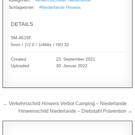
Kategorien:
Verkehrsschilder Niederlande
Schlagwörter:
#Niederlande Hinweis
DETAILS
SM-A515F
5mm
/
ƒ/2.0
/
1/466s
/
ISO 32
Created
23. September 2021
Uploaded
30. Januar 2022
Beitragsnavigation
← Verkehrsschild Hinweis Verbot Camping – Niederlande
Hinweisschild Niederlande – Diebstahl Prävention →