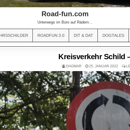
Road-fun.com
Unterwegs im Büro auf Rädern…
HRSSCHILDER
ROADFUN 3.0
DIT & DAT
DOGTALES
Kreisverkehr Schild 
DAGMAR
25. JANUAR 2022
L