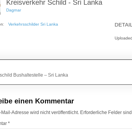
Kreisverkehr Schild - Sri Lanka
Dagmar
en:
Verkehrsschilder Sri Lanka
DETAI
Uploade
agsnavigation
child Bushaltestelle – Sri Lanka
eibe einen Kommentar
Mail-Adresse wird nicht veröffentlicht.
Erforderliche Felder sin
tar
*