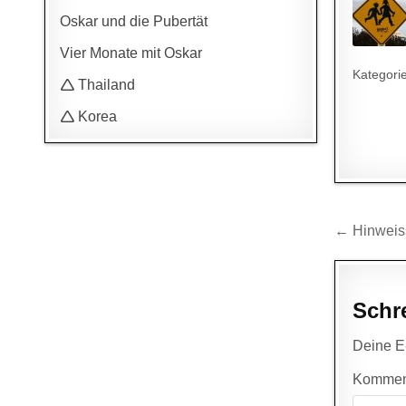
Oskar und die Pubertät
Vier Monate mit Oskar
Kategori
🛆 Thailand
🛆 Korea
Beitr
← Hinweiss
Schr
Deine E-
Kommen