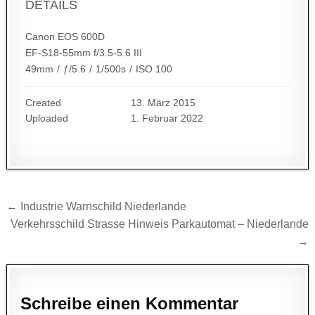
DETAILS
Canon EOS 600D
EF-S18-55mm f/3.5-5.6 III
49mm
/
ƒ/5.6
/
1/500s
/
ISO 100
Created
13. März 2015
Uploaded
1. Februar 2022
Beitragsnavigation
← Industrie Warnschild Niederlande
Verkehrsschild Strasse Hinweis Parkautomat – Niederlande
→
Schreibe einen Kommentar