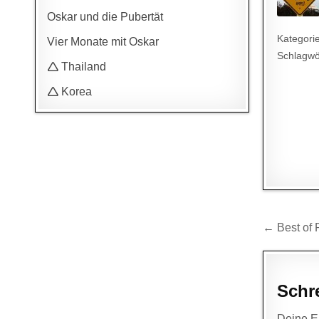
Oskar und die Pubertät
Kategori
Vier Monate mit Oskar
Schlagwö
🛆 Thailand
🛆 Korea
Beitr
← Best of 
Schr
Deine E-