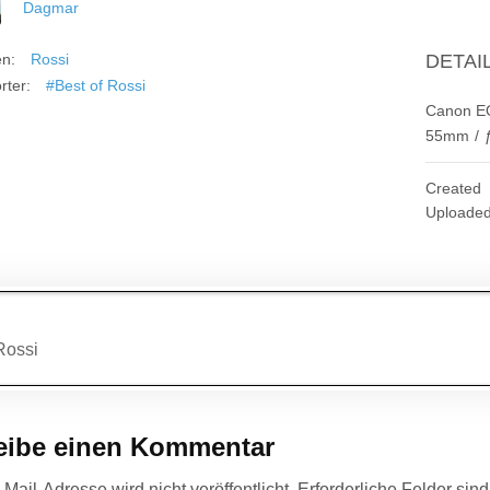
Dagmar
en:
Rossi
DETAI
rter:
#Best of Rossi
Canon E
55mm
/
Created
Uploade
agsnavigation
Rossi
eibe einen Kommentar
Mail-Adresse wird nicht veröffentlicht.
Erforderliche Felder sin