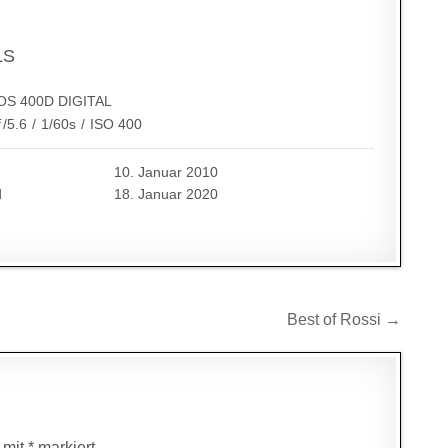
LS
OS 400D DIGITAL
ƒ/5.6
/
1/60s
/
ISO 400
10. Januar 2010
d
18. Januar 2020
Best of Rossi →
d mit
*
markiert