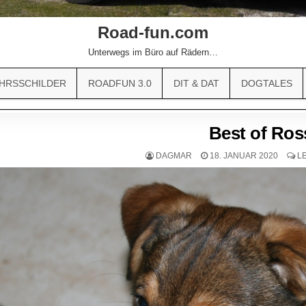
Road-fun.com
Unterwegs im Büro auf Rädern…
HRSSCHILDER
ROADFUN 3.0
DIT & DAT
DOGTALES
Best of Ros
DAGMAR
18. JANUAR 2020
L