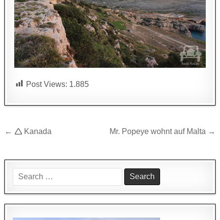
Post Views:
1.885
Beitragsnavigation
← 🛆 Kanada
Mr. Popeye wohnt auf Malta →
Search
for: