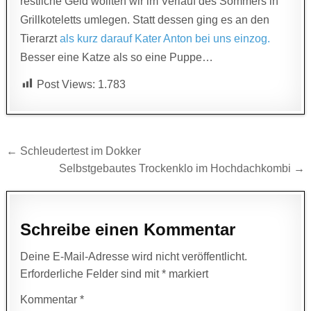
restliche Geld wollten wir im Verlauf des Sommers in
Grillkoteletts umlegen. Statt dessen ging es an den
Tierarzt
als kurz darauf Kater Anton bei uns einzog.
Besser eine Katze als so eine Puppe…
Post Views:
1.783
Beitragsnavigation
← Schleudertest im Dokker
Selbstgebautes Trockenklo im Hochdachkombi →
Schreibe einen Kommentar
Deine E-Mail-Adresse wird nicht veröffentlicht.
Erforderliche Felder sind mit
*
markiert
Kommentar
*