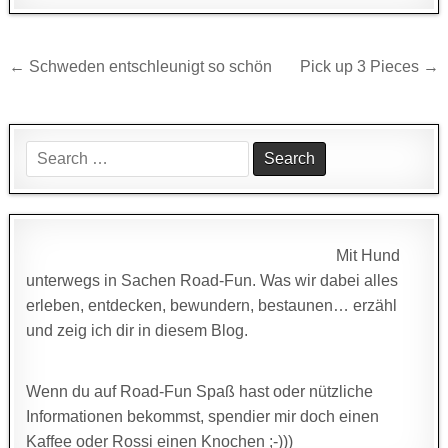
Beitragsnavigation
← Schweden entschleunigt so schön
Pick up 3 Pieces →
Search
for:
Mit Hund
unterwegs in Sachen Road-Fun. Was wir dabei alles
erleben, entdecken, bewundern, bestaunen… erzähl
und zeig ich dir in diesem Blog.
Wenn du auf Road-Fun Spaß hast oder nützliche
Informationen bekommst, spendier mir doch einen
Kaffee oder Rossi einen Knochen ;-)))