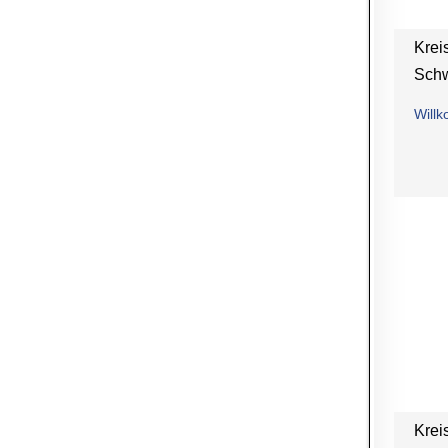
Krei
Sch
Will
Krei