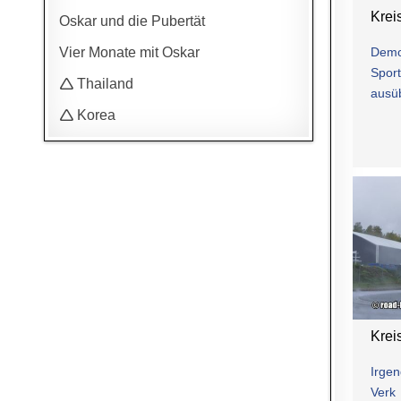
Krei
Oskar und die Pubertät
Demo
Vier Monate mit Oskar
Sport
🛆 Thailand
ausü
🛆 Korea
Krei
Irgen
Verk