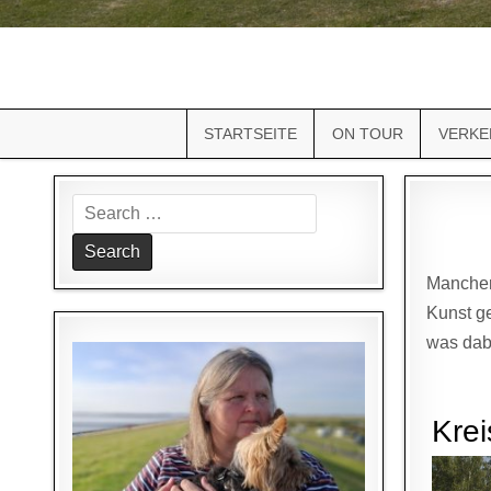
STARTSEITE
ON TOUR
VERKE
Search
for:
Manchero
Kunst ge
was dab
Krei