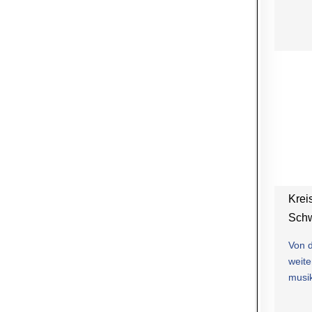
Krei
Sch
Von 
weite
musik