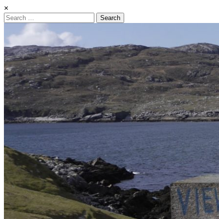
×
Search
for: