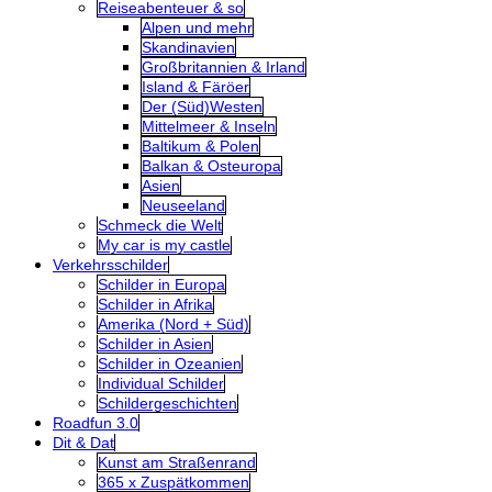
Reiseabenteuer & so
Alpen und mehr
Skandinavien
Großbritannien & Irland
Island & Färöer
Der (Süd)Westen
Mittelmeer & Inseln
Baltikum & Polen
Balkan & Osteuropa
Asien
Neuseeland
Schmeck die Welt
My car is my castle
Verkehrsschilder
Schilder in Europa
Schilder in Afrika
Amerika (Nord + Süd)
Schilder in Asien
Schilder in Ozeanien
Individual Schilder
Schildergeschichten
Roadfun 3.0
Dit & Dat
Kunst am Straßenrand
365 x Zuspätkommen