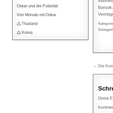
Indones
Oskar und die Pubertät
Banyak A
Vermöge
Vier Monate mit Oskar
🛆 Thailand
Kategori
Schlagwö
🛆 Korea
Beitr
← Die Kom
Schr
Deine E-
Kommen