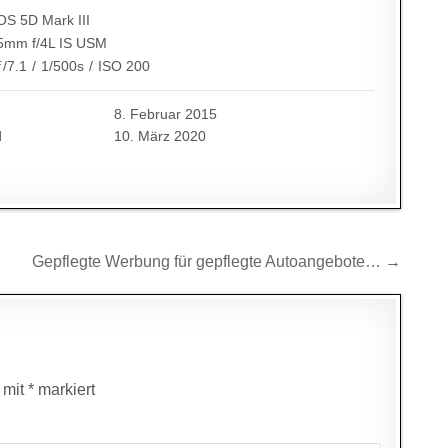
S 5D Mark III
5mm f/4L IS USM
ƒ/7.1
/
1/500s
/
ISO 200
8. Februar 2015
d
10. März 2020
Gepflegte Werbung für gepflegte Autoangebote… →
d mit
*
markiert