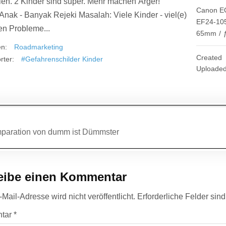
ien. 2 Kinder sind super. Mehr machen Ärger!
Canon EO
nak - Banyak Rejeki Masalah: Viele Kinder - viel(e)
EF24-10
n Probleme...
65mm
/
en:
Roadmarketing
Created
rter:
#Gefahrenschilder Kinder
Uploade
agsnavigation
paration von dumm ist Dümmster
eibe einen Kommentar
Mail-Adresse wird nicht veröffentlicht.
Erforderliche Felder sin
tar
*