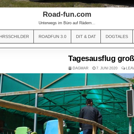
Road-fun.com
Unterwegs im Büro auf Rädern…
HRSSCHILDER
ROADFUN 3.0
DIT & DAT
DOGTALES
Tagesausflug gro
DAGMAR
7. JUNI 2020
LEA