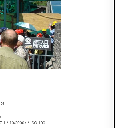
LS
5
7.1
/
10/2000s
/
ISO 100