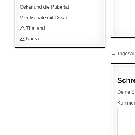
Oskar und die Pubertät
Vier Monate mit Oskar
🛆 Thailand
🛆 Korea
Beitr
← Tagesau
Schr
Deine E-
Kommen