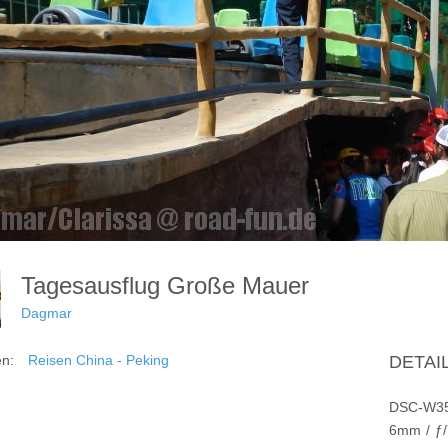
Tagesausflug Große Mauer
Dagmar
en:
Reisen China - Peking
DETAI
DSC-W3
6mm
/
ƒ/