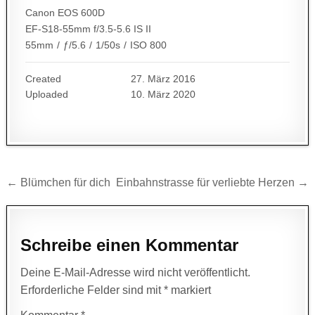
Canon EOS 600D
EF-S18-55mm f/3.5-5.6 IS II
55mm
/
ƒ/5.6
/
1/50s
/
ISO 800
Created
27. März 2016
Uploaded
10. März 2020
Beitragsnavigation
← Blümchen für dich
Einbahnstrasse für verliebte Herzen →
Schreibe einen Kommentar
Deine E-Mail-Adresse wird nicht veröffentlicht.
Erforderliche Felder sind mit
*
markiert