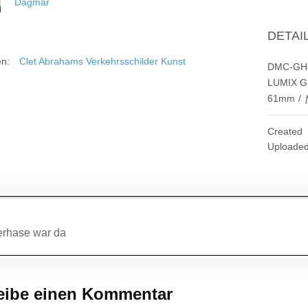
Dagmar
DETAI
en:
Clet Abrahams Verkehrsschilder Kunst
DMC-GH
LUMIX G 
61mm
/
Created
Uploade
agsnavigation
erhase war da
eibe einen Kommentar