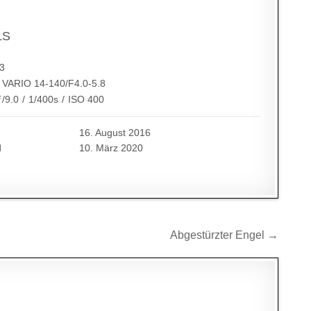
LS
3
VARIO 14-140/F4.0-5.8
ƒ/9.0
/
1/400s
/
ISO 400
16. August 2016
d
10. März 2020
Abgestürzter Engel →