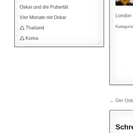
Oskar und die Pubertät
London
Vier Monate mit Oskar
Kategori
🛆 Thailand
🛆 Korea
Beitr
← Der Ost
Schr