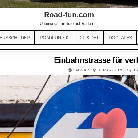
Road-fun.com
Unterwegs im Büro auf Rädern…
HRSSCHILDER
ROADFUN 3.0
DIT & DAT
DOGTALES
Einbahnstrasse für ver
DAGMAR
10. MÄRZ 2020
LE