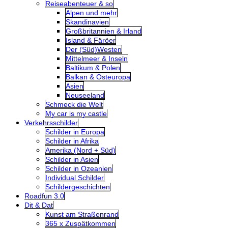
Reiseabenteuer & so
Alpen und mehr
Skandinavien
Großbritannien & Irland
Island & Färöer
Der (Süd)Westen
Mittelmeer & Inseln
Baltikum & Polen
Balkan & Osteuropa
Asien
Neuseeland
Schmeck die Welt
My car is my castle
Verkehrsschilder
Schilder in Europa
Schilder in Afrika
Amerika (Nord + Süd)
Schilder in Asien
Schilder in Ozeanien
Individual Schilder
Schildergeschichten
Roadfun 3.0
Dit & Dat
Kunst am Straßenrand
365 x Zuspätkommen