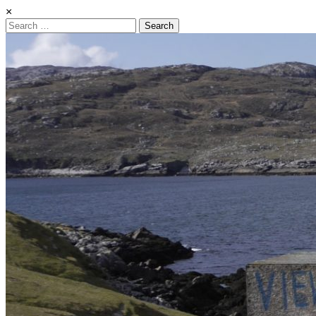
×
Search
for: