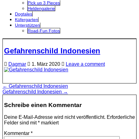
Pick up 3 Pieces
Heldengalerie
Dogtales
Küfergarten
Unterstützen
Road-Fun Fotos
Gefahrenschild Indonesien
Dagmar
1. März 2020
Leave a comment
Beitragsnavigation
← Gefahrenschild Indonesien
Gefahrenschild Indonesien →
Schreibe einen Kommentar
Deine E-Mail-Adresse wird nicht veröffentlicht.
Erforderliche
Felder sind mit
*
markiert
Kommentar
*