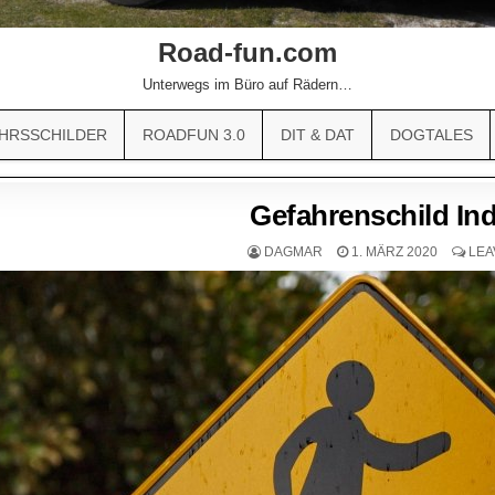
Road-fun.com
Unterwegs im Büro auf Rädern…
HRSSCHILDER
ROADFUN 3.0
DIT & DAT
DOGTALES
Gefahrenschild In
DAGMAR
1. MÄRZ 2020
LEA