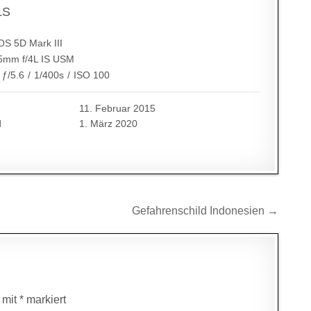
LS
S 5D Mark III
5mm f/4L IS USM
ƒ/5.6
/
1/400s
/
ISO 100
11. Februar 2015
d
1. März 2020
Gefahrenschild Indonesien →
d mit
*
markiert