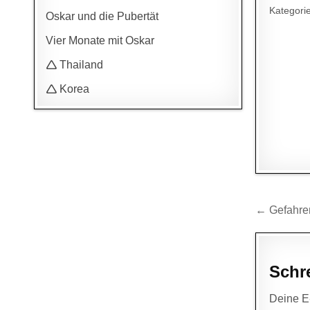
Kategori
Oskar und die Pubertät
Vier Monate mit Oskar
🛆 Thailand
🛆 Korea
Beitr
← Gefahren
Schr
Deine E-