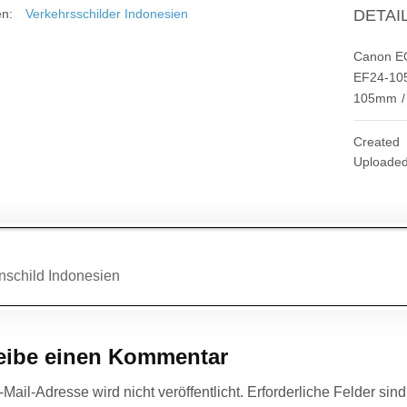
en:
Verkehrsschilder Indonesien
DETAI
Canon EO
EF24-10
105mm
/
Created
Uploade
agsnavigation
schild Indonesien
eibe einen Kommentar
Mail-Adresse wird nicht veröffentlicht.
Erforderliche Felder sin