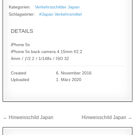
Kategorien:
Verkehrsschilder Japan
Schlagwörter:
#Japan Verkehrsmittel
DETAILS
iPhone 5s
iPhone 5s back camera 4.15mm f/2.2
4mm
/
ƒ/2.2
/
1/148s
/
ISO 32
Created
6. November 2016
Uploaded
1. März 2020
Beitragsnavigation
← Hinweisschild Japan
Hinweisschild Japan →