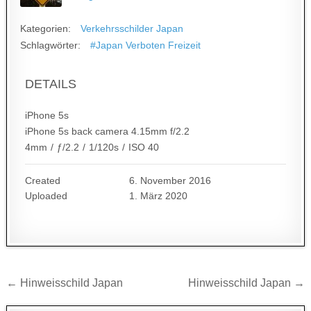
Kategorien:
Verkehrsschilder Japan
Schlagwörter:
#Japan Verboten Freizeit
DETAILS
iPhone 5s
iPhone 5s back camera 4.15mm f/2.2
4mm
/
ƒ/2.2
/
1/120s
/
ISO 40
Created
6. November 2016
Uploaded
1. März 2020
Beitragsnavigation
← Hinweisschild Japan
Hinweisschild Japan →