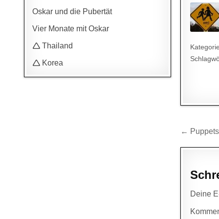
Oskar und die Pubertät
Vier Monate mit Oskar
🛆 Thailand
Kategori
Schlagwö
🛆 Korea
Beitr
← Puppet
Schr
Deine E-
Kommen