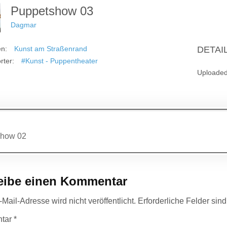
Puppetshow 03
Dagmar
en:
Kunst am Straßenrand
DETAI
rter:
#Kunst - Puppentheater
Uploade
agsnavigation
show 02
eibe einen Kommentar
Mail-Adresse wird nicht veröffentlicht.
Erforderliche Felder sin
tar
*