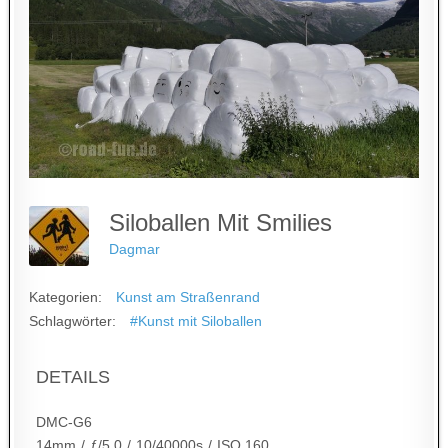
Siloballen Mit Smilies
Dagmar
Kategorien:
Kunst am Straßenrand
Schlagwörter:
#Kunst mit Siloballen
DETAILS
DMC-G6
14mm
/
ƒ/5.0
/
10/40000s
/
ISO 160