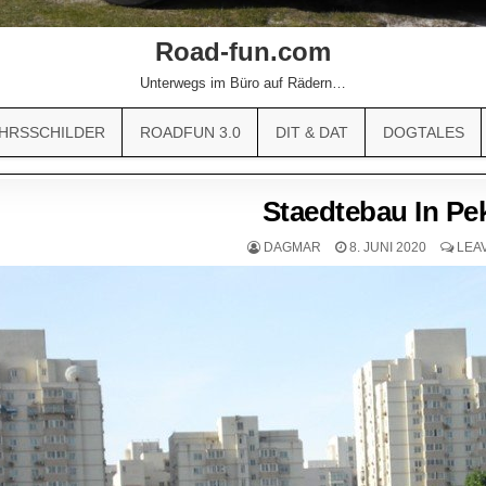
Road-fun.com
Unterwegs im Büro auf Rädern…
HRSSCHILDER
ROADFUN 3.0
DIT & DAT
DOGTALES
Staedtebau In Pek
DAGMAR
8. JUNI 2020
LEA