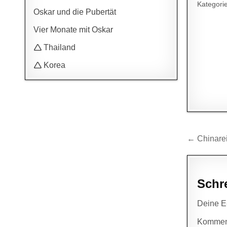
Kategori
Oskar und die Pubertät
Vier Monate mit Oskar
🛆 Thailand
🛆 Korea
Beitr
← Chinare
Schr
Deine E-
Kommen