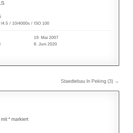
LS
5
ƒ/4.5
/
10/4000s
/
ISO 100
19. Mai 2007
d
8. Juni 2020
Staedtebau In Peking (3) →
d mit
*
markiert