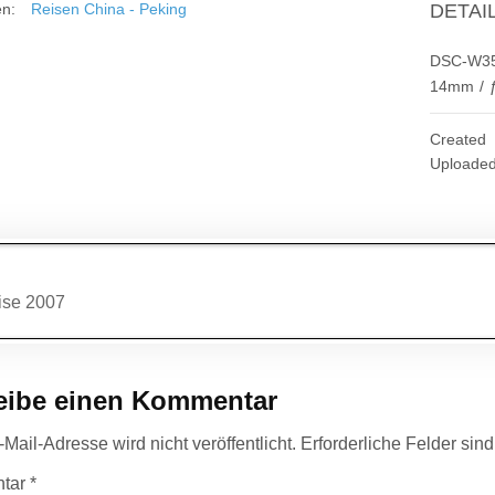
en:
Reisen China - Peking
DETAI
DSC-W3
14mm
/
Created
Uploade
agsnavigation
ise 2007
eibe einen Kommentar
Mail-Adresse wird nicht veröffentlicht.
Erforderliche Felder sin
tar
*