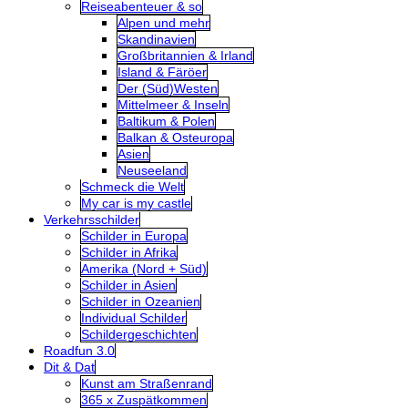
Reiseabenteuer & so
Alpen und mehr
Skandinavien
Großbritannien & Irland
Island & Färöer
Der (Süd)Westen
Mittelmeer & Inseln
Baltikum & Polen
Balkan & Osteuropa
Asien
Neuseeland
Schmeck die Welt
My car is my castle
Verkehrsschilder
Schilder in Europa
Schilder in Afrika
Amerika (Nord + Süd)
Schilder in Asien
Schilder in Ozeanien
Individual Schilder
Schildergeschichten
Roadfun 3.0
Dit & Dat
Kunst am Straßenrand
365 x Zuspätkommen