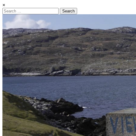
×
Search
for: