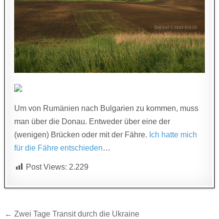
Um von Rumänien nach Bulgarien zu kommen, muss
man über die Donau. Entweder über eine der
(wenigen) Brücken oder mit der Fähre.
Ich hatte mich
für die Fähre entschieden
…
Post Views:
2.229
Beitragsnavigation
← Zwei Tage Transit durch die Ukraine