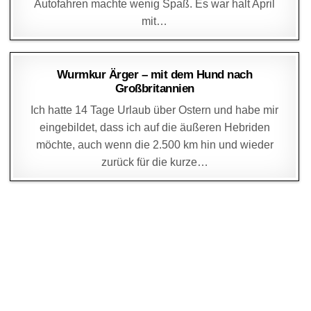
Autofahren machte wenig Spaß. Es war halt April
mit…
DAGMAR
6. APRIL 2014
Wurmkur Ärger – mit dem Hund nach
Großbritannien
Ich hatte 14 Tage Urlaub über Ostern und habe mir
eingebildet, dass ich auf die äußeren Hebriden
möchte, auch wenn die 2.500 km hin und wieder
zurück für die kurze…