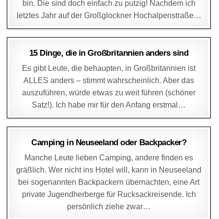
bin. Die sind doch einfach zu putzig! Nachdem ich
letztes Jahr auf der Großglockner Hochalpenstraße…
DAGMAR
16. SEPTEMBER 2014
15 Dinge, die in Großbritannien anders sind
Es gibt Leute, die behaupten, in Großbritannien ist
ALLES anders – stimmt wahrscheinlich. Aber das
auszuführen, würde etwas zu weit führen (schöner
Satz!). Ich habe mir für den Anfang erstmal…
DAGMAR
12. SEPTEMBER 2014
Camping in Neuseeland oder Backpacker?
Manche Leute lieben Camping, andere finden es
gräßlich. Wer nicht ins Hotel will, kann in Neuseeland
bei sogenannten Backpackern übernachten, eine Art
private Jugendherberge für Rucksackreisende. Ich
persönlich ziehe zwar…