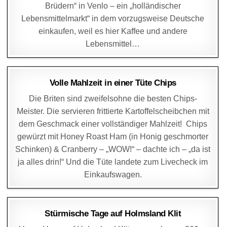
Brüdern“ in Venlo – ein „holländischer
Lebensmittelmarkt“ in dem vorzugsweise Deutsche
einkaufen, weil es hier Kaffee und andere
Lebensmittel…
DAGMAR
17. FEBRUAR 2015
Volle Mahlzeit in einer Tüte Chips
Die Briten sind zweifelsohne die besten Chips-
Meister. Die servieren frittierte Kartoffelscheibchen mit
dem Geschmack einer vollständiger Mahlzeit! Chips
gewürzt mit Honey Roast Ham (in Honig geschmorter
Schinken) & Cranberry – „WOW!“ – dachte ich – „da ist
ja alles drin!“ Und die Tüte landete zum Livecheck im
Einkaufswagen.
DAGMAR
1. JANUAR 2015
Stürmische Tage auf Holmsland Klit