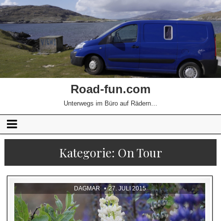
Road-fun.com
Unterwegs im Büro auf Rädern…
Kategorie:
On Tour
DAGMAR
27. JULI 2015