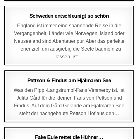
DAGMAR
28. AUGUST 2014
Schweden entschleunigt so schön
England ist immer eine spannende Reise in die
Vergangenheit, Länder wie Norwegen, Island oder
Neuseeland sind Abenteuer pur. Aber das perfekte
Ferienziel, um ausgiebig die Seele baumeln zu
lassen, ist…
DAGMAR
26. AUGUST 2014
Pettson & Findus am Hjälmaren See
Was den Pippi-Langstrumpf-Fans Vimmerby ist, ist
Julita Gård für die kleinen Fans von Pettson und
Findus. Auf dem Gård Gelände am Hjälmaren See
steht der nachgebaute Pettson Hof aus den…
DAGMAR
25. AUGUST 2014
Fake Eule rettet die Hühner…