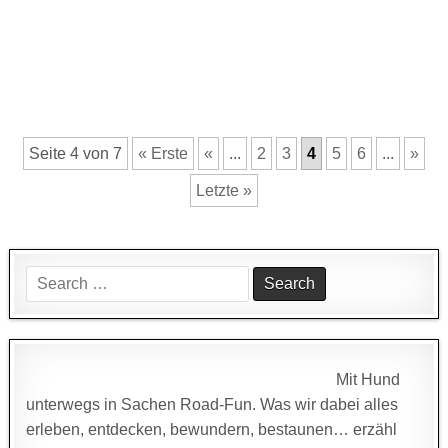
Seite 4 von 7
« Erste
«
...
2
3
4
5
6
...
»
Letzte »
Search
for:
Mit Hund
unterwegs in Sachen Road-Fun. Was wir dabei alles
erleben, entdecken, bewundern, bestaunen… erzähl