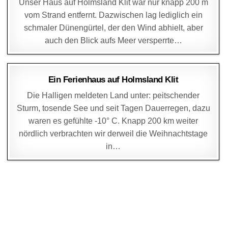
Unser Haus auf Holmsland Klit war nur knapp 200 m
vom Strand entfernt. Dazwischen lag lediglich ein
schmaler Dünengürtel, der den Wind abhielt, aber
auch den Blick aufs Meer versperrte…
DAGMAR
29. DEZEMBER 2014
Ein Ferienhaus auf Holmsland Klit
Die Halligen meldeten Land unter: peitschender
Sturm, tosende See und seit Tagen Dauerregen, dazu
waren es gefühlte -10° C. Knapp 200 km weiter
nördlich verbrachten wir derweil die Weihnachtstage
in…