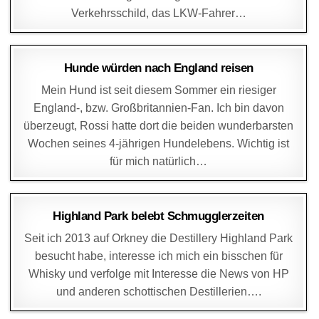
Verkehrsschild, das LKW-Fahrer…
DAGMAR
15. JULI 2014
Hunde würden nach England reisen
Mein Hund ist seit diesem Sommer ein riesiger
England-, bzw. Großbritannien-Fan. Ich bin davon
überzeugt, Rossi hatte dort die beiden wunderbarsten
Wochen seines 4-jährigen Hundelebens. Wichtig ist
für mich natürlich…
DAGMAR
30. JUNI 2014
Highland Park belebt Schmugglerzeiten
Seit ich 2013 auf Orkney die Destillery Highland Park
besucht habe, interesse ich mich ein bisschen für
Whisky und verfolge mit Interesse die News von HP
und anderen schottischen Destillerien….