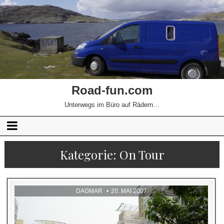
Road-fun.com
Unterwegs im Büro auf Rädern…
Kategorie:
On Tour
DAGMAR
20. MAI 2007