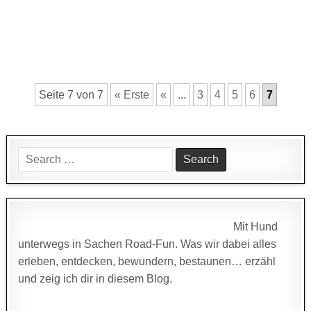
Seite 7 von 7
« Erste
«
...
3
4
5
6
7
Search
for:
Mit Hund
unterwegs in Sachen Road-Fun. Was wir dabei alles
erleben, entdecken, bewundern, bestaunen… erzähl
und zeig ich dir in diesem Blog.