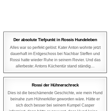
DAGMAR
15. JUNI 2016
Der absolute Tiefpunkt in Rossis Hundeleben
Alles war so perfekt gelöst: Kater Anton wohnte jetzt
dauerhaft im Erdgeschoss bei Nachbar Steffen und
Rossi hatte wieder Ruhe in seinem Revier. Und das
allerbeste: Antons Küchentür stand ständig…
DAGMAR
11. JANUAR 2016
Rossi der Hühnerschreck
Dies ist die beschämende Geschichte, wie mein Hund
beinahe zum Hühnerkiller geworden wäre. Hätte er
sich doch besser bei seinem Kumpel Casper