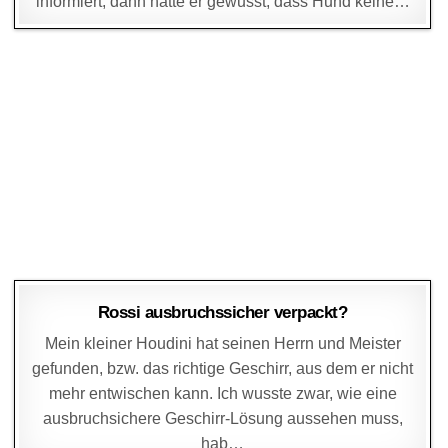
informiert, dann hätte er gewusst, dass Hund keine…
DAGMAR
11. JANUAR 2016
Rossi ausbruchssicher verpackt?
Mein kleiner Houdini hat seinen Herrn und Meister
gefunden, bzw. das richtige Geschirr, aus dem er nicht
mehr entwischen kann. Ich wusste zwar, wie eine
ausbruchsichere Geschirr-Lösung aussehen muss,
hab…