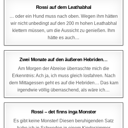
DAGMAR
11. JUNI 2017
Rossi auf dem Leathabhal
… oder ein Hund muss nach oben. Wegen ihm hätten
wir nicht unbedingt auf den 200 m hohen Leathabhal
klettern müssen, um die Aussicht zu genießen. Ihm
hätte es auch…
DAGMAR
14. MAI 2017
Zwei Monate auf den äußeren Hebriden…
Am Morgen der Abreise überraschte mich die
Erkenntnis: Ach ja, ich muss gleich losfahren. Nach
dem Mittagessen geht es auf die Hebriden… Das kam
irgendwie völlig überraschend, als wäre ich…
DAGMAR
21. APRIL 2017
Rossi – det finns inga Monster
Es gibt keine Monster! Diesen beruhigenden Satz
habe ich in Schweden in einem Kinderzimmer