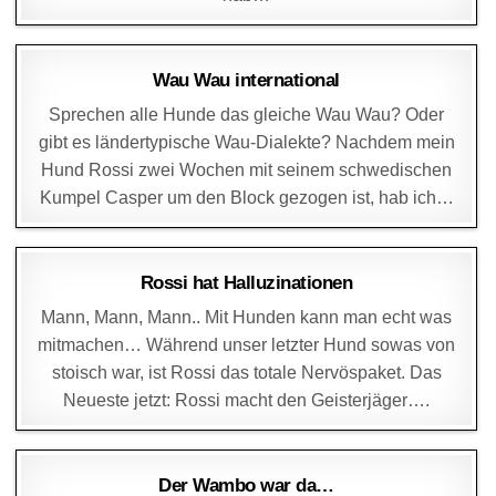
DAGMAR
8. JANUAR 2016
Wau Wau international
Sprechen alle Hunde das gleiche Wau Wau? Oder
gibt es ländertypische Wau-Dialekte? Nachdem mein
Hund Rossi zwei Wochen mit seinem schwedischen
Kumpel Casper um den Block gezogen ist, hab ich…
DAGMAR
17. DEZEMBER 2015
Rossi hat Halluzinationen
Mann, Mann, Mann.. Mit Hunden kann man echt was
mitmachen… Während unser letzter Hund sowas von
stoisch war, ist Rossi das totale Nervöspaket. Das
Neueste jetzt: Rossi macht den Geisterjäger….
DAGMAR
26. NOVEMBER 2015
Der Wambo war da…