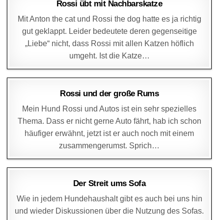
DAGMAR
16. DEZEMBER 2016
Rossi übt mit Nachbarskatze
Mit Anton the cat und Rossi the dog hatte es ja richtig
gut geklappt. Leider bedeutete deren gegenseitige
„Liebe“ nicht, dass Rossi mit allen Katzen höflich
umgeht. Ist die Katze…
DAGMAR
11. DEZEMBER 2016
Rossi und der große Rums
Mein Hund Rossi und Autos ist ein sehr spezielles
Thema. Dass er nicht gerne Auto fährt, hab ich schon
häufiger erwähnt, jetzt ist er auch noch mit einem
zusammengerumst. Sprich…
DAGMAR
1. DEZEMBER 2016
Der Streit ums Sofa
Wie in jedem Hundehaushalt gibt es auch bei uns hin
und wieder Diskussionen über die Nutzung des Sofas.