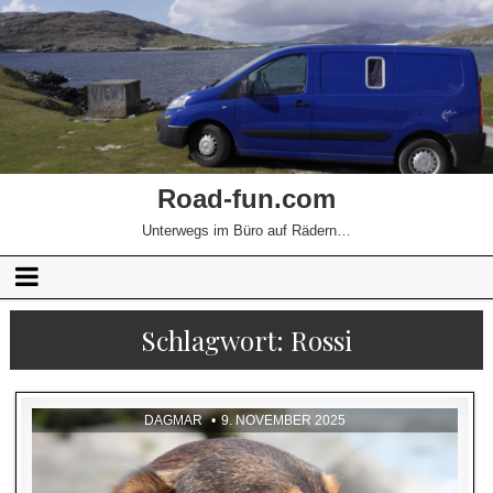
Road-fun.com
Unterwegs im Büro auf Rädern…
Schlagwort:
Rossi
DAGMAR
9. NOVEMBER 2025